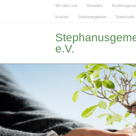
Wir über uns
Aktuelles
Kindertagese
Kontakt
Stellenangebote
Downloads
Stephanusgemei
e.V.