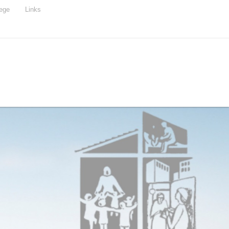
ege
Links