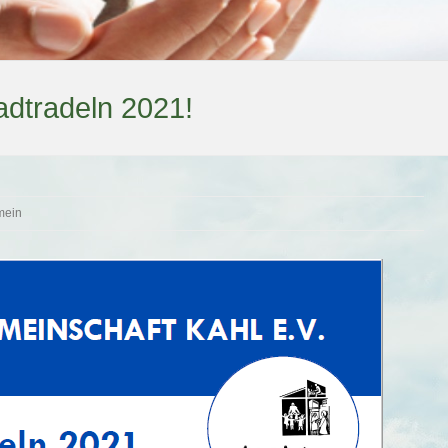
adtradeln 2021!
mein