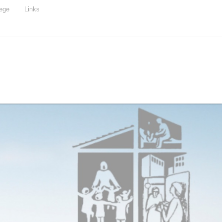
ege
Links