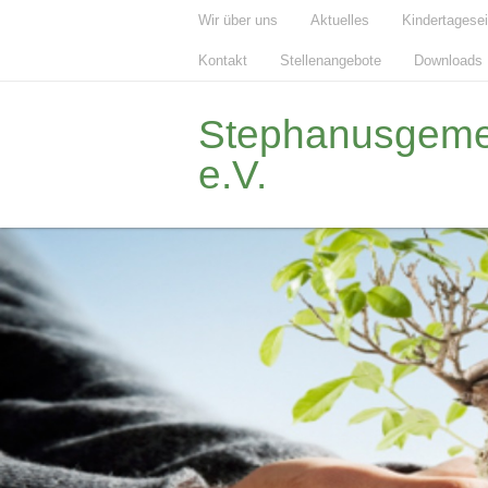
Wir über uns
Aktuelles
Kindertagese
Kontakt
Stellenangebote
Downloads
Stephanusgemei
e.V.