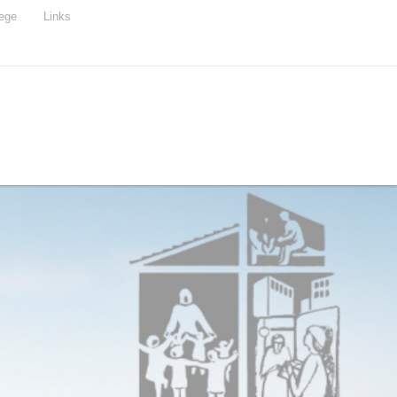
ege
Links