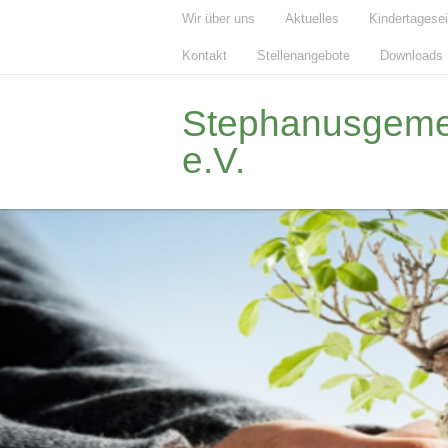
Wir über uns
Aktuelles
Kindertagese
Kontakt
Stellenangebote
Downloads
Stephanusgemei
e.V.